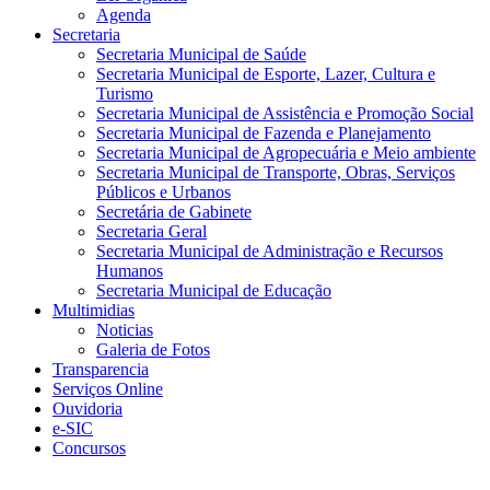
Agenda
Secretaria
Secretaria Municipal de Saúde
Secretaria Municipal de Esporte, Lazer, Cultura e
Turismo
Secretaria Municipal de Assistência e Promoção Social
Secretaria Municipal de Fazenda e Planejamento
Secretaria Municipal de Agropecuária e Meio ambiente
Secretaria Municipal de Transporte, Obras, Serviços
Públicos e Urbanos
Secretária de Gabinete
Secretaria Geral
Secretaria Municipal de Administração e Recursos
Humanos
Secretaria Municipal de Educação
Multimidias
Noticias
Galeria de Fotos
Transparencia
Serviços Online
Ouvidoria
e-SIC
Concursos