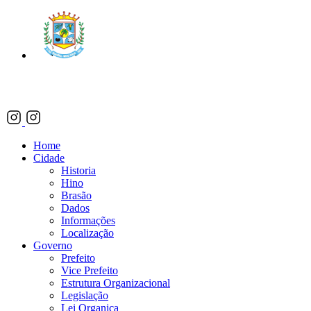
Prefeitura Municipal
de Indaiabira
Home
Cidade
Historia
Hino
Brasão
Dados
Informações
Localização
Governo
Prefeito
Vice Prefeito
Estrutura Organizacional
Legislação
Lei Organica