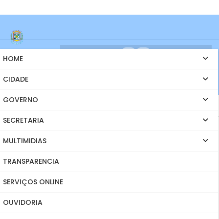
Prefeitura Mu
HOME
nicipal
de Indaiabira
CIDADE
GOVERNO
SECRETARIA
MULTIMIDIAS
TRANSPARENCIA
Processo Seletivo Público 001/2026 - Agente
SERVIÇOS ONLINE
Comunitário de Saúde e Combate a Endemias
OUVIDORIA